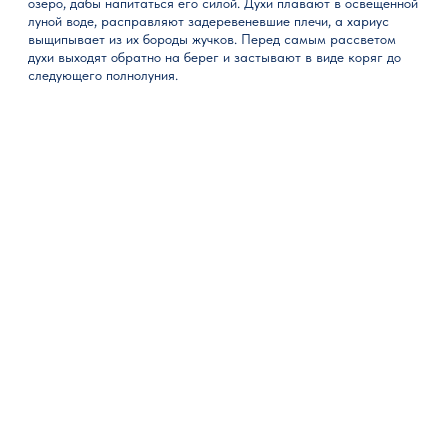
озеро, дабы напитаться его силой. Духи плавают в освещенной
луной воде, расправляют задеревеневшие плечи, а хариус
выщипывает из их бороды жучков. Перед самым рассветом
духи выходят обратно на берег и застывают в виде коряг до
следующего полнолуния.