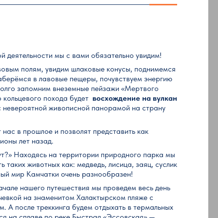
ой деятельности мы с вами обязательно увидим!
овым полям, увидим шлаковые конусы, поднимемся
аберёмся в лавовые пещеры, почувствуем энергию
надолго запомним внеземные пейзажи «Мертвого
о кольцевого похода будет
восхождение на вулкан
с невероятной живописной панорамой на страну
 нас в прошлое и позволят представить как
ионы лет назад.
ут?» Находясь на территории природного парка мы
 таких животных как: медведь, лисица, заяц, суслик
ный мир Камчатки очень разнообразен!
ачале нашего путешествия мы проведем весь день
очевкой на знаменитом Халактырском пляже с
. А после треккинга будем отдыхать в термальных
ся на сплаве по реке Быстрая «Эссовская» —