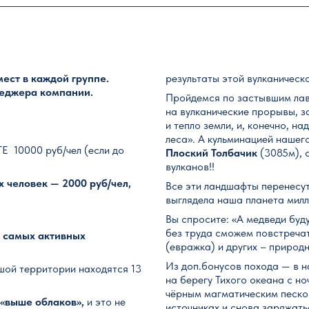
ест в каждой группе.
результаты этой вулканическ
неджера компании.
Пройдемся по застывшим лав
на вулканические прорывы, з
и тепло земли, и, конечно, 
леса». А кульминацией нашег
0000 руб/чел (если до
Плоский Толбачик
(3085м), 
вулканов!!
х человек — 2000 руб/чел,
Все эти ландшафты перенесут
выглядела наша планета милл
Вы спросите: «А медведи буд
без труда сможем повстречать
з
самых активных
(евражка) и других – природ
Из доп.бонусов похода — в н
ьшой территории находятся 13
на берегу Тихого океана с н
чёрным магматическим песком
 «выше облаков»,
и это не
источниках и снова заряжать