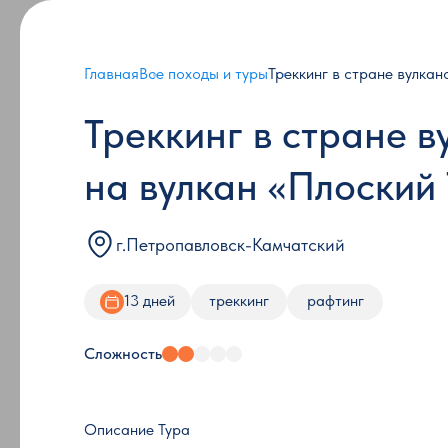
Главная
Все походы и туры
Треккинг в стране вулкан
Треккинг в стране 
на вулкан «Плоский
г.Петропавловск-Камчатский
13 дней
треккинг
рафтинг
Сложность
Описание Тура