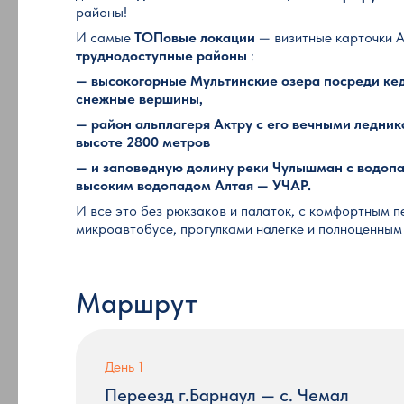
районы!
И самые
ТОПовые локации
— визитные карточки А
труднодоступные районы
:
— высокогорные Мультинские озера посреди кед
снежные вершины,
— район альплагеря Актру с его вечными ледни
высоте 2800 метров
— и заповедную долину реки Чулышман с водоп
высоким водопадом Алтая — УЧАР.
И все это без рюкзаков и палаток, с комфортным 
микроавтобусе, прогулками налегке и полноценным
Маршрут
День 1
Переезд г.Барнаул — с. Чемал