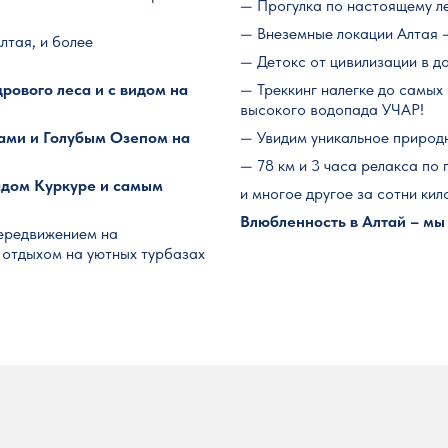
— Прогулка по настоящему ле
— Внеземные локации Алтая 
лтая, и более
— Детокс от цивилизации в д
рового леса и с видом на
— Треккинг налегке до самы
высокого водопада УЧАР!
ками и Голубым Озепом на
— Увидим уникальное природ
— 78 км и 3 часа релакса по
адом Куркуре и самым
и многое другое за сотни ки
Влюбленность в Алтай – мы
передвижением на
 отдыхом на уютных турбазах