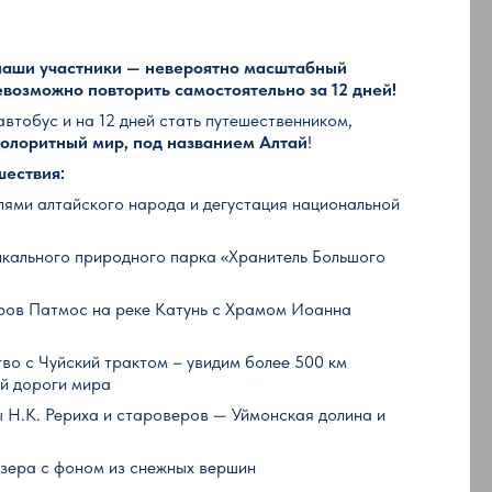
 наши участники — невероятно масштабный
евозможно повторить самостоятельно за 12 дней!
автобус и на 12 дней стать путешественником,
колоритный мир, под названием Алтай
!
шествия:
лями алтайского народа и дегустация национальной
икального природного парка «Хранитель Большого
ров Патмос на реке Катунь с Храмом Иоанна
о с Чуйский трактом – увидим более 500 км
й дороги мира
 Н.К. Рериха и староверов — Уймонская долина и
зера с фоном из снежных вершин