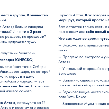
мест в группе. Количество
Горного Алтая.
Как говорят
нии.
маршрут, который просто н
го Алтая) больше площади
Вам остается только сесть в 
угалии? И почти в
2 раза
познающим для
себя новый 
ые размеры, не правда ли?
Что вас ждет во время путе
сных природных чудес
— Знакомство с представите
кухни
олупустыни Монголии.
— Прогулка по экотропам ун
Наследия ЮНЕСКО
;
Алтая»
 1 высочайшая точка Сибири
— Уникальный «парящий» ост
йших дорог мира, по которой
Богослова
кони, коровы и даже
— Запоминающееся знакомств
алтайского народа, — вот
разных пейзажей красивейше
названием Алтай
. С которым
ней нашего самого
— Вдохновляющие места силы
село Усть-Кокса
по Алтаю
, потому что за 12
— Заповедные Мультинские о
 Алтаю и посетим его разные