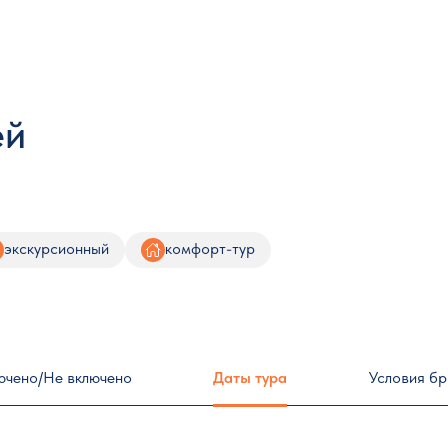
ей
экскурсионный
комфорт-тур
ючено/Не включено
Даты тура
Условия б