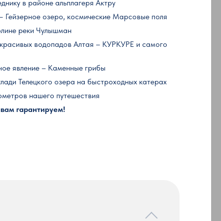
днику в районе альплагеря Актру
— Гейзерное озеро, космические Марсовые поля
олине реки Чулышман
х красивых водопадов Алтая – КУРКУРЕ и самого
ное явление – Каменные грибы
 глади Телецкого озера на быстроходных катерах
лометров нашего путешествия
 вам гарантируем!