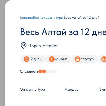
Главная
Все походы и туры
Весь Алтай за 12 дней
Весь Алтай за 12 дн
г.Горно-Алтайск
12 дней
хайкинг
автотур
Сложность
Описание Тура
Маршрут
Вкл