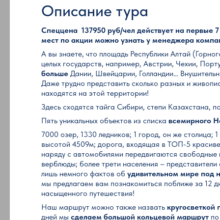
Описание тура
Спеццена 137950 руб/чел действует на первые 7 
мест по акции можно узнать у менеджера компа
А вы знаете, что площадь Республики Алтай (Горно
целых государств, например, Австрии, Чехии, Порт
больше
Дании, Швейцарии, Голландии… Внушительн
Даже трудно представить сколько разных и живопи
находятся на этой территории!
Здесь сходятся тайга Сибири, степи Казахстана, п
Пять уникальных объектов из списка
всемирного 
7000 озер, 1330 ледников; 1 город, он же столица;
высотой 4509м; дорога, входящая в ТОП-5 красиве
наряду с автомобилями передвигаются свободные 
верблюды; более трети населения – представители 
лишь немного фактов об
удивительном мире под 
мы предлагаем вам познакомиться поближе за 12 д
насыщенного путешествия!
Наш маршрут можно также назвать
кругосветкой 
дней мы
сделаем большой кольцевой маршрут
по