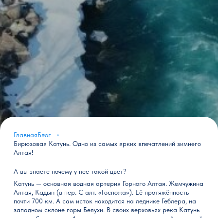
Главная
Блог
Бирюзовая Катунь. Одно из самых ярких впечатлений зимнего
Алтая!
А вы знаете почему у нее такой цвет?
Катунь — основная водная артерия Горного Алтая. Жемчужина
Алтая, Кадын (в пер. С алт. «Госпожа»). Её протяжённость
почти 700 км. А сам исток находится на леднике Геблера, на
западном склоне горы Белухи. В своих верховьях река Катунь