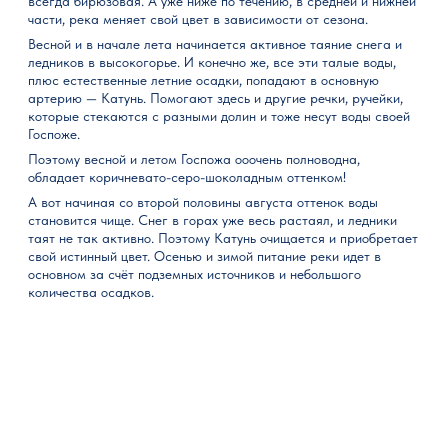
всегда бирюзовая. А уже ниже по течению, в средней и нижней
части, река меняет свой цвет в зависимости от сезона.
Весной и в начале лета начинается активное таяние снега и
ледников в высокогорье. И конечно же, все эти талые воды,
плюс естественные летние осадки, попадают в основную
артерию — Катунь. Помогают здесь и другие речки, ручейки,
которые стекаются с разными долин и тоже несут воды своей
Госпоже.
Поэтому весной и летом Госпожа ооочень полноводна,
обладает коричневато-серо-шоколадным оттенком!
А вот начиная со второй половины августа оттенок воды
становится чище. Снег в горах уже весь растаял, и ледники
таят не так активно. Поэтому Катунь очищается и приобретает
свой истинный цвет. Осенью и зимой питание реки идет в
основном за счёт подземных источников и небольшого
количества осадков.