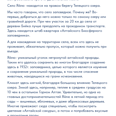
Село Яйлю -находится на правом берегу Телецкого озера.
Мы часто говорим, что село заповедное. Почему же? Во-
первых, добраться до него можно только по самому озеру или
гравийной дороге. При чем участок за 20 км до села от
деревни Бийка лучше преодолеть на проходимом транспорте.
Здесь находится штаб-квартира «Алтайского Биосферного
заповедника».
А для нахождения на территории села, всем кто здесь не
проживает, обязательно пропуск, который можно получить при
въезде.
Яйлю- уникальный уголок нетронутой алтайской природы.
Таким его удалось сохранить во многом благодаря созданию
здесь в 1932г. заповедника, целью которого является изучение
и сохранение уникальной природы, в том числе спасение
животных, находящихся на грани исчезновения.
Климат здесь мягкий, благодаря большому влиянию Телецкого
озера. Зимой здесь, например, теплее в среднем градусах на
10 чем в остальном Горном Алтае. Удивительно, но одна из
главных достопримечательностей Яйлю в летний период-это
сады — вишневых, яблоневых, и даже абрикосовых деревьев.
Многие приезжают сюда специально, чтобы посмотреть
цветение «Алтайской сакуры», а потом и попробовать вкусные
и ароматные плоды.