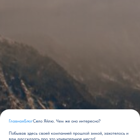
Главная
Блог
Село Яйлю. Чем же оно интересно?
Побывав здесь своей компанией прошлой зимой, захотелось и
вам рассказать про это удивительное место!