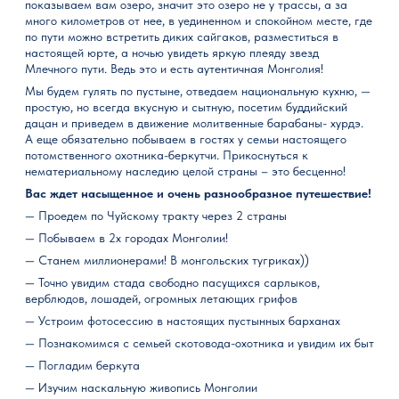
показываем вам озеро, значит это озеро не у трассы, а за
много километров от нее, в уединенном и спокойном месте, где
по пути можно встретить диких сайгаков, разместиться в
настоящей юрте, а ночью увидеть яркую плеяду звезд
Млечного пути. Ведь это и есть аутентичная Монголия!
Мы будем гулять по пустыне, отведаем национальную кухню, —
простую, но всегда вкусную и сытную, посетим буддийский
дацан и приведем в движение молитвенные барабаны- хурдэ.
А еще обязательно побываем в гостях у семьи настоящего
потомственного охотника-беркутчи. Прикоснуться к
нематериальному наследию целой страны – это бесценно!
Вас ждет насыщенное и очень разнообразное путешествие!
— Проедем по Чуйскому тракту через 2 страны
— Побываем в 2х городах Монголии!
— Станем миллионерами! В монгольских тугриках))
— Точно увидим стада свободно пасущихся сарлыков,
верблюдов, лошадей, огромных летающих грифов
— Устроим фотосессию в настоящих пустынных барханах
— Познакомимся с семьей скотовода-охотника и увидим их быт
— Погладим беркута
— Изучим наскальную живопись Монголии