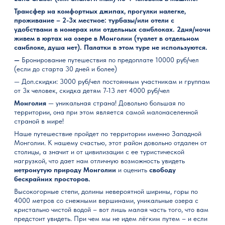
Трансфер на комфортных джипах, прогулки налегке,
проживание – 2-3х местное: турбазы/или отели с
удобствами в номерах или отдельных санблоках. 2дня/ночи
живем в юртах на озере в Монголии (туалет в отдельном
санблоке, душа нет). Палатки в этом туре не используются.
—
Бронирование путешествия по предоплате 10000 руб/чел
(если до старта 30 дней и более)
— Доп.скидки: 3000 руб/чел постоянным участникам и группам
от 3х человек, скидка детям 7-13 лет 4000 руб/чел
Монголия
— уникальная страна! Довольно большая по
территории, она при этом является самой малонаселенной
страной в мире!
Наше путешествие пройдет по территории именно Западной
Монголии. К нашему счастью, этот район довольно отдален от
столицы, а значит и от цивилизации с ее туристической
нагрузкой, что дает нам отличную возможность увидеть
нетронутую природу Монголии
и оценить
свободу
бескрайних просторов.
Высокогорные степи, долины невероятной ширины, горы по
4000 метров со снежными вершинами, уникальные озера с
кристально чистой водой – вот лишь малая часть того, что вам
предстоит увидеть. При чем мы не идем лёгким путем – и если