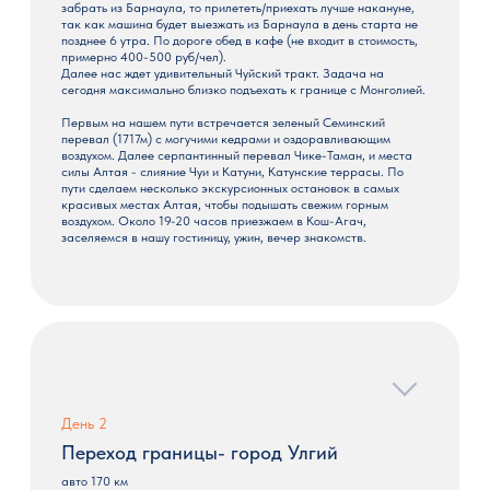
забрать из Барнаула, то прилететь/приехать лучше накануне,
так как машина будет выезжать из Барнаула в день старта не
позднее 6 утра. По дороге обед в кафе (не входит в стоимость,
примерно 400-500 руб/чел).
Далее нас ждет удивительный Чуйский тракт. Задача на
сегодня максимально близко подъехать к границе с Монголией.
Первым на нашем пути встречается зеленый Семинский
перевал (1717м) с могучими кедрами и оздоравливающим
воздухом. Далее серпантинный перевал Чике-Таман, и места
силы Алтая - слияние Чуи и Катуни, Катунские террасы. По
пути сделаем несколько экскурсионных остановок в самых
красивых местах Алтая, чтобы подышать свежим горным
воздухом. Около 19-20 часов приезжаем в Кош-Агач,
заселяемся в нашу гостиницу, ужин, вечер знакомств.
День 2
Переход границы- город Улгий
авто 170 км