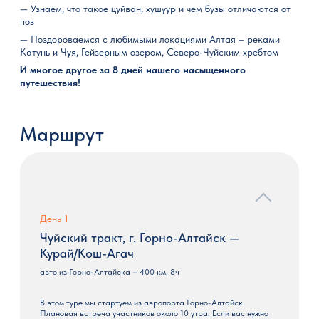
— Узнаем, что такое цуйван, хушуур и чем бузы отличаются от
поз
— Поздороваемся с любимыми локациями Алтая – реками
Катунь и Чуя, Гейзерным озером, Северо-Чуйским хребтом
И многое другое за 8 дней нашего насыщенного
путешествия!
Маршрут
День 1
Чуйский тракт, г. Горно-Алтайск —
Курай/Кош-Агач
авто из Горно-Алтайска – 400 км, 8ч
В этом туре мы стартуем из аэропорта Горно-Алтайск.
Плановая встреча участников около 10 утра. Если вас нужно