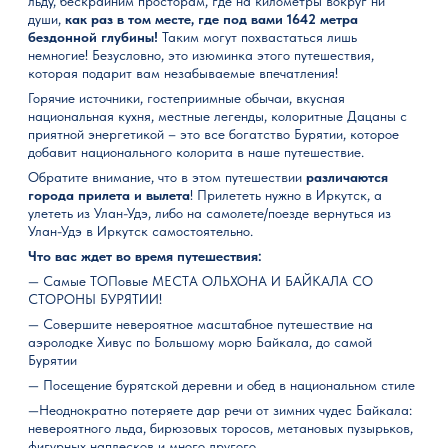
льду, бескрайним просторам, где на километры вокруг ни
души,
как раз в том месте, где под вами 1642 метра
бездонной глубины!
Таким могут похвастаться лишь
немногие! Безусловно, это изюминка этого путешествия,
которая подарит вам незабываемые впечатления!
Горячие источники, гостеприимные обычаи, вкусная
национальная кухня, местные легенды, колоритные Дацаны с
приятной энергетикой – это все богатство Бурятии, которое
добавит национального колорита в наше путешествие.
Обратите внимание, что в этом путешествии
различаются
города прилета и вылета
! Прилететь нужно в Иркутск, а
улететь из Улан-Удэ, либо на самолете/поезде вернуться из
Улан-Удэ в Иркутск самостоятельно.
Что
вас
ждет
во
время
путешествия:
— Cамые ТОПовые МЕСТА ОЛЬХОНА И БАЙКАЛА СО
СТОРОНЫ БУРЯТИИ!
— Совершите невероятное масштабное путешествие на
аэролодке Хивус по Большому морю Байкала, до самой
Бурятии
—
Посещение бурятской деревни и обед в национальном стиле
—Неоднократно потеряете дар речи от зимних чудес Байкала:
невероятного льда, бирюзовых торосов, метановых пузырьков,
фигурных наплесков и много другого