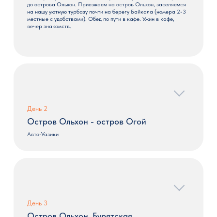
до острова Ольхон. Приезжаем на остров Ольхон, заселяемся
на нашу уютную турбазу почти на берегу Байкала (номера 2-3
местные с удобствами). Обед по пути в кафе. Ужин в кафе,
вечер знакомств.
День 2
Остров Ольхон - остров Огой
Авто-Уазики
9.00 Завтрак. Сегодня начинаем более детально изучать
уникальный Байкал и его ледяные красоты. Едем на юг острова
Ольхон также по льду. Первую остановку сделаем возле
острова Огой («Безводный» в пер. с бурятского). Это самый
крупный остров из пролива Малое море. И здесь никогда не
проживал человек! Отчасти поэтому остров и был выбран
местом, где в 2005г. была установлена буддистская Ступа
День 3
Просветления, ставшая сейчас популярным туристическим
центром. Считается, что она способствует процветанию той
Остров Ольхон. Бурятская