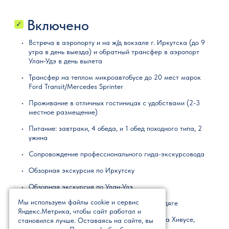
энергетика – все это производит большое впечатление на
утром будет организован единый трансфер в аэропорт в 6.30-
посетителей храма. Здесь нас ждет обед. А после обеда мы
7.00 утра. Для вылетающих рейсами в другое время добраться
поедем на обзорную экскурсию по Улан-Удэ. Посмотрим
до аэропорта можно будет на такси (20 минут от нашей
Включено
основные достопримечательности города: Одигитриевский
гостиницы). Удачного полета и мягкой посадки!
✓
Собор, Триумфальная арка, монумент «Мать Бурятия»,
И до новых встреч в наших путешествиях!
памятник Гесеру.
Встреча в аэропорту и на ж/д вокзале г. Иркутска (до 9
Вечером заселяемся в гостиницу. И идем на финальный ужин, за
утра в день выезда) и обратный трансфер в аэропорт
которым поделимся впечатлениями и эмоциями нашего
Улан-Удэ в день вылета
путешествия!
Трансфер на теплом микроавтобусе до 20 мест марок
Ford Transit/Mercedes Sprinter
Проживание в отличных гостиницах с удобствами (2-3
местное размещение)
Питание: завтраки, 4 обеда, и 1 обед походного типа, 2
ужина
Сопровождение профессионального гида-экскурсовода
Обзорная экскурсия по Иркутску
Обзорная экскурсия по Улан-Удэ
Мы используем файлы cookie и сервис
Тажеранские степи: памятники Орлу и Бродяге
Яндекс.Метрика, чтобы сайт работал и
Путешествие по Большому морю Байкала на Хивусе,
становился лучше. Оставаясь на сайте, вы
катере с воздушной подушкой