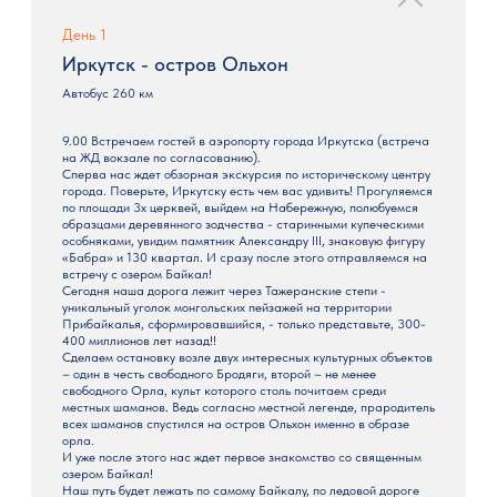
День 1
Иркутск - остров Ольхон
Автобус 260 км
9.00 Встречаем гостей в аэропорту города Иркутска (встреча
на ЖД вокзале по согласованию).
Сперва нас ждет обзорная экскурсия по историческому центру
города. Поверьте, Иркутску есть чем вас удивить! Прогуляемся
по площади 3х церквей, выйдем на Набережную, полюбуемся
образцами деревянного зодчества - старинными купеческими
особняками, увидим памятник Александру III, знаковую фигуру
«Бабра» и 130 квартал. И сразу после этого отправляемся на
встречу с озером Байкал!
Сегодня наша дорога лежит через Тажеранские степи -
уникальный уголок монгольских пейзажей на территории
Прибайкалья, сформировавшийся, - только представьте, 300-
400 миллионов лет назад!!
Сделаем остановку возле двух интересных культурных объектов
– один в честь свободного Бродяги, второй – не менее
свободного Орла, культ которого столь почитаем среди
местных шаманов. Ведь согласно местной легенде, прародитель
всех шаманов спустился на остров Ольхон именно в образе
орла.
И уже после этого нас ждет первое знакомство со священным
озером Байкал!
Наш путь будет лежать по самому Байкалу, по ледовой дороге