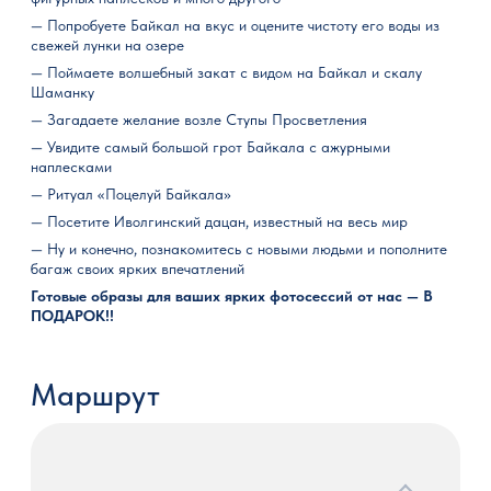
— Попробуете Байкал на вкус и оцените чистоту его воды из
свежей лунки на озере
— Поймаете волшебный закат с видом на Байкал и скалу
Шаманку
— Загадаете желание возле Ступы Просветления
— Увидите самый большой грот Байкала с ажурными
наплесками
— Ритуал «Поцелуй Байкала»
— Посетите Иволгинский дацан, известный на весь мир
— Ну и конечно, познакомитесь с новыми людьми и пополните
багаж своих ярких впечатлений
Готовые
образы
для
ваших
ярких
фотосессий
от
нас — В
ПОДАРОК!!
Маршрут