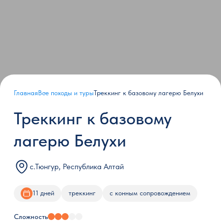
Главная
Все походы и туры
Треккинг к базовому лагерю Белухи
Треккинг к базовому
лагерю Белухи
с.Тюнгур, Республика Алтай
11 дней
треккинг
с конным сопровождением
Сложность