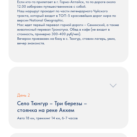
Если кто-то прилетает в г. Горно-Алтайск, то по дороге около
12.00 забираем путешественников с собой.
Наш маршрут проходит по части легендарного Чуйского
тракта, который входит в ТОП-5 красивейших дорог мира по
версии National Geographic.
Нас ждет первый перевал горной дороги – Семинский, а также
живописный перевал Громотуха. Обед в кафе (не входит в
стоимость, примерно 300-400 руб/чел).
Вечером приезжаем на базу в с. Тюнгур, ставим лагерь, ужин,
вечер знакомств.
День 2
Село Тюнгур – Три березы –
стоянка на реке Аккем
Авто 18 км, треккинг 14 км, 6-7 часов
8.00 завтрак. Часть продуктов отправляем на лошадях на
место нашей стоянки на озеро Ак-Кем. Первый участок