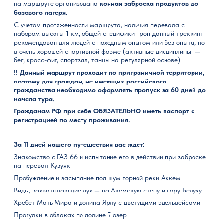
на маршруте организована
конная заброска продуктов до
базового лагеря.
С учетом протяженности маршрута, наличия перевала с
набором высоты 1 км, общей специфики троп данный треккинг
рекомендован для людей с походным опытом или без опыта, но
в очень хорошей спортивной форме (активные дисциплины —
бег, кросс-фит, спортзал, танцы на регулярной основе)
!! Данный маршрут проходит по приграничной территории,
поэтому для граждан, не имеющих российского
гражданства необходимо оформлять пропуск за 60 дней до
начала тура.
Гражданам РФ при себе ОБЯЗАТЕЛЬНО иметь паспорт с
регистрацией по месту проживания.
За 11 дней нашего путешествия вас ждет:
Знакомство с ГАЗ 66 и испытание его в действии при заброске
на перевал Кузуяк
Пробуждение и засыпание под шум горной реки Аккем
Виды, захватывающие дух — на Акемскую стену и гору Белуху
Хребет Мать Мира и долина Ярлу с цветущими эдельвейсами
Прогулки в облаках по долине 7 озер