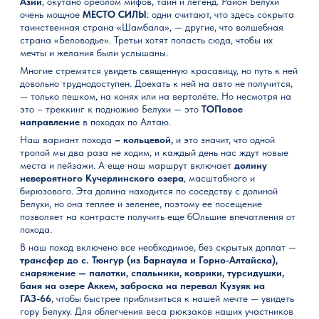
Азии
, окутано ореолом мифов, тайн и легенд. Район Белухи
очень мощное
МЕСТО СИЛЫ
: одни считают, что здесь сокрыта
таинственная страна «Шамбала», — другие, что волшебная
страна «Беловодье». Третьи хотят попасть сюда, чтобы их
мечты и желания были услышаны.
Многие стремятся увидеть священную красавицу, но путь к ней
довольно труднодоступен. Доехать к ней на авто не получится,
— только пешком, на конях или на вертолёте. Но несмотря на
это – треккинг к подножию Белухи — это
ТОПовое
направление
в походах по Алтаю.
Наш вариант похода
– кольцевой,
и это значит, что одной
тропой мы два раза не ходим, и каждый день нас ждут новые
места и пейзажи. А еще наш маршрут включает
долину
невероятного Кучерлинского озера
, масштабного и
бирюзового. Эта долина находится по соседству с долиной
Белухи, но она теплее и зеленее, поэтому ее посещение
позволяет на контрасте получить еще бОльшие впечатления от
похода.
В наш поход включено все необходимое, без скрытых доплат —
трансфер до с. Тюнгур (из Барнаула и Горно-Алтайска),
снаряжение — палатки, спальники, коврики, турсидушки,
баня на озере Аккем, заброска на перевал Кузуяк на
ГАЗ-66
, чтобы быстрее приблизиться к нашей мечте — увидеть
гору Белуху. Для облегчения веса рюкзаков наших участников