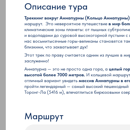
Описание тура
Треккинг вокруг Аннапурны (Кольцо Аннапурны
маршрут. Это невероятное путешествие
в мир бол
климатические зоны планеты: от пышных субтропич
и водопадами до суровой высокогорной пустыни с 
нас восьмитысячные горы-великаны становятся та
близкими, что захватывает дух!
Этот трек по праву считается одним из лучших в м
заслуженно!
Аннапурна — это не просто одна гора, а
целый го
высотой более 7000 метров.
И кольцевой маршрут
отличный вариант увидеть
массив Аннапурны в ег
пройти легендарный — самый высокий пешеходный 
Торонг-Ла (5416 м), впечатлиться бирюзовыми оз
Маршрут