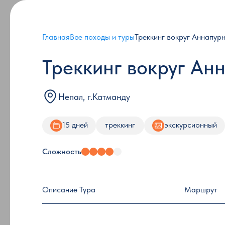
Главная
Все походы и туры
Треккинг вокруг Аннапурн
Треккинг вокруг Ан
Непал, г.Катманду
15 дней
треккинг
экскурсионный
Сложность
Описание Тура
Маршрут