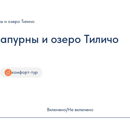
ы и озеро Тиличо
напурны и озеро Тиличо
комфорт-тур
Включено/Не включено