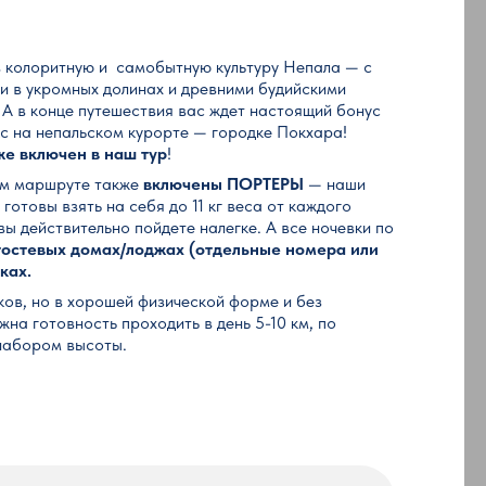
 в колоритную и самобытную культуру Непала — с
и в укромных долинах и древними будийскими
А в конце путешествия вас ждет настоящий бонус
с на непальском курорте — городке Покхара!
же включен в наш тур
!
ем маршруте также
включены ПОРТЕРЫ
— наши
отовы взять на себя до 11 кг веса от каждого
ы действительно пойдете налегке. А все ночевки по
гостевых домах/лоджах (отдельные номера или
ках.
ов, но в хорошей физической форме и без
на готовность проходить в день 5-10 км, по
 набором высоты.