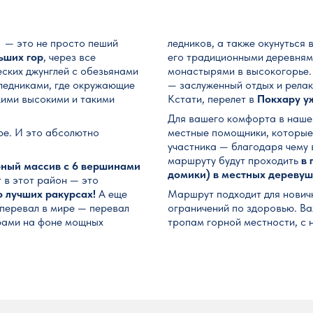
)
— это не просто пеший
ледников, а также окунуться
ьших гор
, через все
его традиционными деревням
еских джунглей с обезьянами
монастырями в высокогорье. 
ледниками, где окружающие
— заслуженный отдых и релак
кими высокими и такими
Кстати, перелет в
Покхару у
Для вашего комфорта в наш
ире. И это абсолютно
местные помощники, которые г
участника — благодаря чему в
маршруту будут проходить
в 
рный массив с 6 вершинами
домики) в местных деревуш
 в этот район — это
о лучших ракурсах!
А еще
Маршрут подходит для новичк
перевал в мире — перевал
ограничений по здоровью. Важ
ерами на фоне мощных
тропам горной местности, с