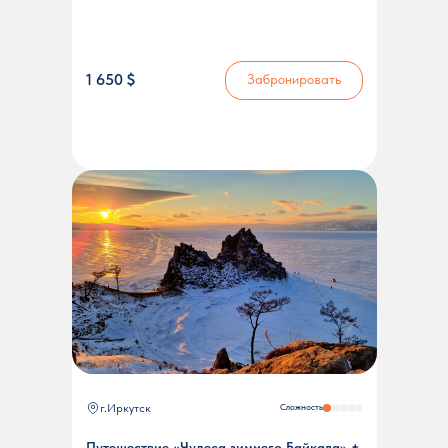
1 650 $
Забронировать
г.Иркутск
Сложность
Путешествие «Чудеса зимнего Байкала» +