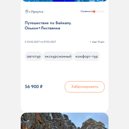
г.Иркутск
Сложность
Путешествие по Байкалу.
Ольхон+Листвянка
С 03.02.2027 по 07.02.2027
+ еще 10 дат
автотур
экскурсионный
комфорт-тур
56 900 ₽
Забронировать