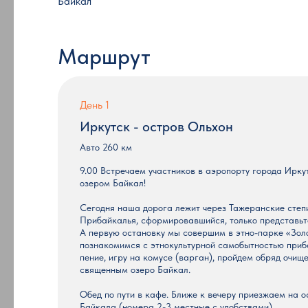
Байкал
Маршрут
День 1
Иркутск - остров Ольхон
Авто 260 км
9.00 Встречаем участников в аэропорту города Ирку
озером Байкал!
Сегодня наша дорога лежит через Тажеранские степи
Прибайкалья, сформировавшийся, только представьте
А первую остановку мы совершим в этно-парке «Золо
познакомимся с этнокультурной самобытностью приб
пение, игру на комусе (варган), пройдем обряд очищ
священным озеро Байкал.
Обед по пути в кафе. Ближе к вечеру приезжаем на о
Байкала (номера 2-3 местные с удобствами).