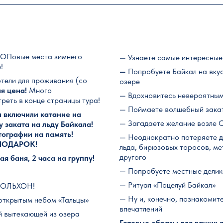
ОПовые места зимнего
— Узнаете самые интересные
!
—
Попробуете Байкал на вкус
тели для проживания (со
озере
я цена!
Много
— Вдохновитесь невероятны
реть в конце страницы тура!
— Поймаете волшебный закат
ы включили катание на
— Загадаете желание возле 
у заката на льду Байкала!
тографии на память!
— Неоднократно потеряете да
В ПОДАРОК!
льда, бирюзовых торосов, ме
другого
я баня, 2 часа на группу!
— Попробуете местные дели
— Ритуал «Поцелуй Байкал»
 ОЛЬХОН!
— Ну и, конечно, познакомит
 открытым небом «Тальцы»
впечатлений
й вытекающей из озера
Готовые образы для ваших 