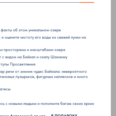
 факты об этом уникальном озере
 и оцените чистоту его воды из свежей лунки на
ми просторами и масштабами озера
 с видом на Байкал и скалу Шаманку
Ступы Просветления
р речи от зимних чудес Байкала: невероятного
тановых пузырьков, фигурных наплесков и много
катесы
есь с новыми людьми и пополните багаж своих ярких
ярких фотосессий от нас — В ПОДАРОК!!