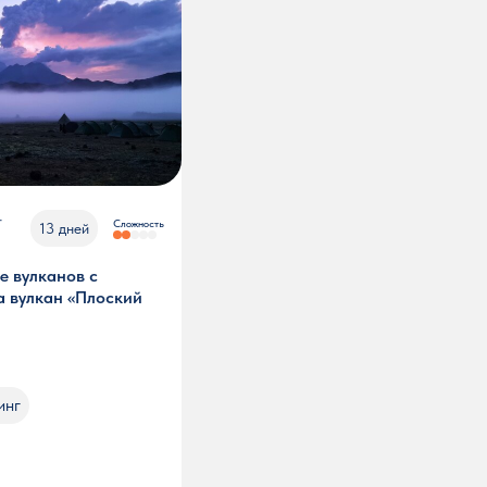
-
Сложность
13 дней
е вулканов с
а вулкан «Плоский
инг