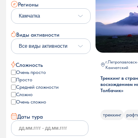
Регионы
Камчатка
Виды активности
Все виды активности
г.Петропавловск
Сложность
Камчатский
Очень просто
Треккинг в стран
Просто
восхождением н
Средней сложности
Толбачик»
Сложно
Очень сложно
треккинг
рафт
Даты тура